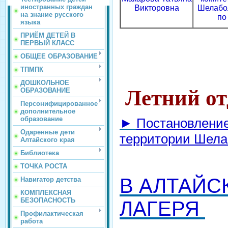
иностранных граждан
Викторовна
Шелабо
на знание русского
по
языка
ПРИЁМ ДЕТЕЙ В
ПЕРВЫЙ КЛАСС
ОБЩЕЕ ОБРАЗОВАНИЕ
ТПМПК
ДОШКОЛЬНОЕ
Летний отд
ОБРАЗОВАНИЕ
Персонифицированное
дополнительное
образование
►
Постановление
Одаренные дети
территории Шелаб
Алтайского края
Библиотека
ТОЧКА РОСТА
В АЛТАЙС
Навигатор детства
КОМПЛЕКСНАЯ
БЕЗОПАСНОСТЬ
ЛАГЕРЯ
Профилактическая
работа