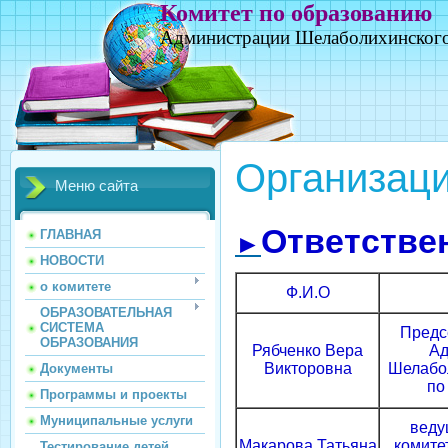
Комитет по образованию
Администрации Шелаболихинского район
Организаци
Меню сайта
Ответстве
ГЛАВНАЯ
►
НОВОСТИ
о комитете
Ф.И.О
ОБРАЗОВАТЕЛЬНАЯ
СИСТЕМА
Предс
ОБРАЗОВАНИЯ
Рябченко Вера
Ад
Викторовна
Шелабо
Документы
по
Программы и проекты
Муниципальные услуги
веду
Макарова Татьяна
комите
Тестирование детей