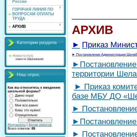
России
ГОРЯЧАЯ ЛИНИЯ ПО
_______________
ВОПРОСАМ ОПЛАТЫ
ТРУДА
АРХИВ
АРХИВ
►
Приказ Минист
Категории раздела
►
Постановление Администрации Шелабол
Новости
[515]
новости образования
►
Постановление 
территории Шелаб
Наш опрос
►
Приказ комите
Как вы относитесь к введению
школьной формы?
базе МБУ ДО «Ш
Давно пора!
Положительно
Мне все равно
►
Постановление 
Кому это нужно!
Отрицательно
►
Постановление 
Результаты
|
Архив опросов
Всего ответов:
89
►
Постановление 